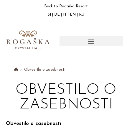
Back to Rogaška Resort
SI
|
DE
|
IT
|
EN
|
RU
>
Obvestilo o zasebnosti
OBVESTILO O
ZASEBNOSTI
Obvestilo o zasebnosti