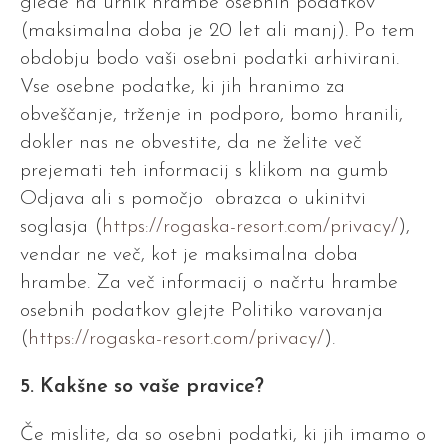
glede na urnik hrambe osebnih podatkov
(maksimalna doba je 20 let ali manj). Po tem
obdobju bodo vaši osebni podatki arhivirani.
Vse osebne podatke, ki jih hranimo za
obveščanje, trženje in podporo, bomo hranili,
dokler nas ne obvestite, da ne želite več
prejemati teh informacij s klikom na gumb
Odjava ali s pomočjo obrazca o ukinitvi
soglasja (
https://rogaska-resort.com/privacy/
),
vendar ne več, kot je maksimalna doba
hrambe. Za več informacij o načrtu hrambe
osebnih podatkov glejte Politiko varovanja
(
https://rogaska-resort.com/privacy/
).
5
. Kakšne so vaše pravice?
Če mislite, da so osebni podatki, ki jih imamo o