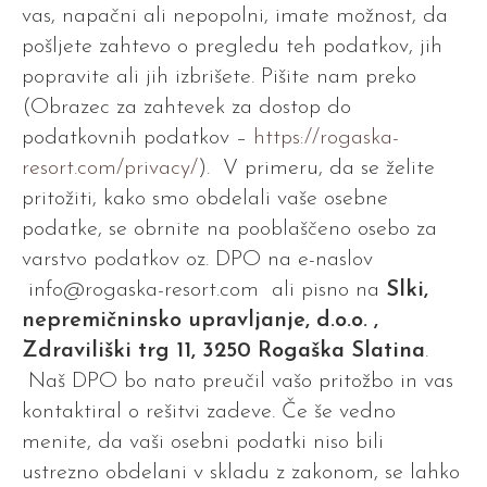
vas, napačni ali nepopolni, imate možnost, da
pošljete zahtevo o pregledu teh podatkov, jih
popravite ali jih izbrišete. Pišite nam preko
(Obrazec za zahtevek za dostop do
podatkovnih podatkov –
https://rogaska-
resort.com/privacy/
). V primeru, da se želite
pritožiti, kako smo obdelali vaše osebne
podatke, se obrnite na pooblaščeno osebo za
varstvo podatkov oz. DPO na e-naslov
info@rogaska-resort.com
ali pisno na
Slki,
nepremičninsko upravljanje, d.o.o. ,
Zdraviliški trg 11, 3250 Rogaška Slatina
.
Naš DPO bo nato preučil vašo pritožbo in vas
kontaktiral o rešitvi zadeve. Če še vedno
menite, da vaši osebni podatki niso bili
ustrezno obdelani v skladu z zakonom, se lahko